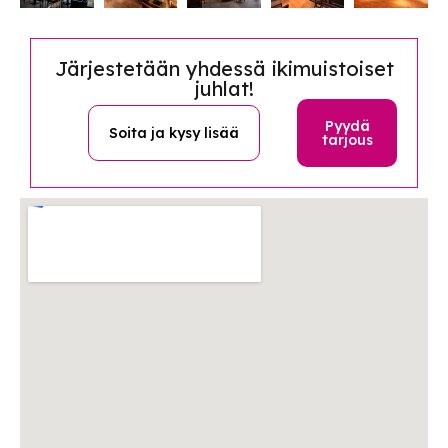
Järjestetään yhdessä ikimuistoiset
juhlat!
Pyydä
Soita ja kysy lisää
tarjous