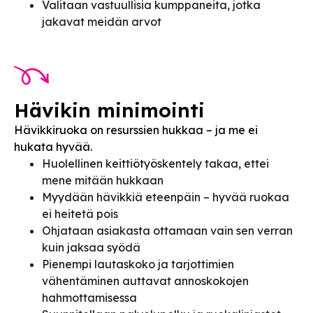
Valitaan vastuullisia kumppaneita, jotka
jakavat meidän arvot
Hävikin minimointi
Hävikkiruoka on resurssien hukkaa – ja me ei
hukata hyvää.
Huolellinen keittiötyöskentely takaa, ettei
mene mitään hukkaan
Myydään hävikkiä eteenpäin – hyvää ruokaa
ei heitetä pois
Ohjataan asiakasta ottamaan vain sen verran
kuin jaksaa syödä
Pienempi lautaskoko ja tarjottimien
vähentäminen auttavat annoskokojen
hahmottamisessa