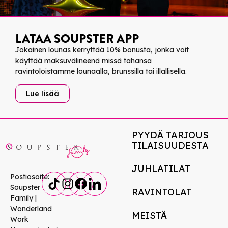
LATAA SOUPSTER APP
Jokainen lounas kerryttää 10% bonusta, jonka voit
käyttää maksuvälineenä missä tahansa
ravintoloistamme lounaalla, brunssilla tai illallisella.
Lue lisää
PYYDÄ TARJOUS
TILAISUUDESTA
JUHLATILAT
Postiosoite:
Soupster
RAVINTOLAT
Family |
Wonderland
MEISTÄ
Work