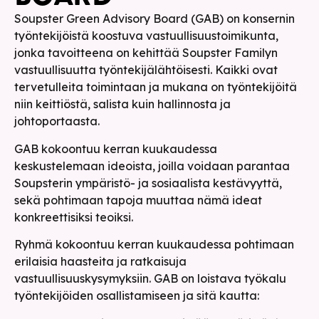
Soupster Green Advisory Board (GAB) on konsernin
työntekijöistä koostuva vastuullisuustoimikunta,
jonka tavoitteena on kehittää Soupster Familyn
vastuullisuutta työntekijälähtöisesti. Kaikki ovat
tervetulleita toimintaan ja mukana on työntekijöitä
niin keittiöstä, salista kuin hallinnosta ja
johtoportaasta.
GAB kokoontuu kerran kuukaudessa
keskustelemaan ideoista, joilla voidaan parantaa
Soupsterin ympäristö- ja sosiaalista kestävyyttä,
sekä pohtimaan tapoja muuttaa nämä ideat
konkreettisiksi teoiksi.
Ryhmä kokoontuu kerran kuukaudessa pohtimaan
erilaisia haasteita ja ratkaisuja
vastuullisuuskysymyksiin. GAB on loistava työkalu
työntekijöiden osallistamiseen ja sitä kautta: