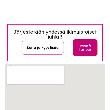
Järjestetään yhdessä ikimuistoiset
juhlat!
Pyydä
Soita ja kysy lisää
tarjous