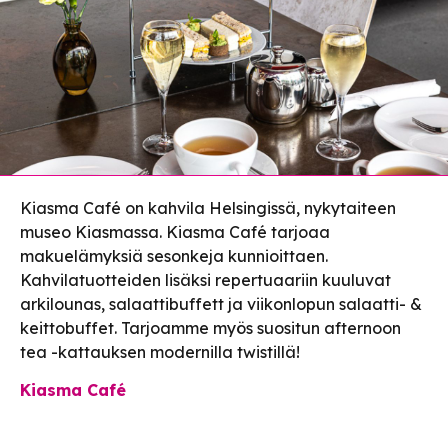
Kiasma Café on kahvila Helsingissä, nykytaiteen
museo Kiasmassa. Kiasma Café tarjoaa
makuelämyksiä sesonkeja kunnioittaen.
Kahvilatuotteiden lisäksi repertuaariin kuuluvat
arkilounas, salaattibuffett ja viikonlopun salaatti- &
keittobuffet. Tarjoamme myös suositun afternoon
tea -kattauksen modernilla twistillä!
Kiasma Café