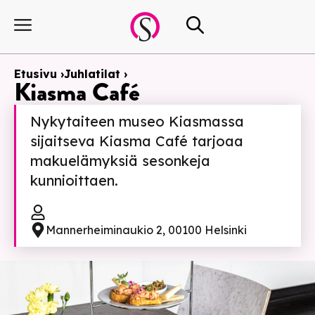
Etusivu ›
Juhlatilat ›
Kiasma Café
Nykytaiteen museo Kiasmassa
sijaitseva Kiasma Café tarjoaa
makuelämyksiä sesonkeja
kunnioittaen.
Mannerheiminaukio 2, 00100 Helsinki