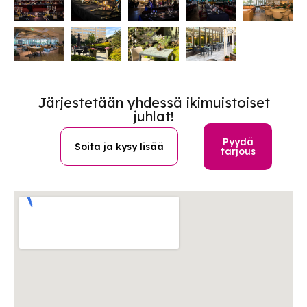
Järjestetään yhdessä ikimuistoiset
juhlat!
Pyydä
Soita ja kysy lisää
tarjous