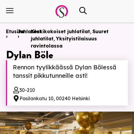
Etusivu
Juhlatilat
Keskikokoiset juhlatilat
,
Suuret
›
›
juhlatilat
,
Yksityistilaisuus
ravintolassa
Dylan Böle
Rennon tyylikkäässä Dylan Bölessä
tanssit pikkutunneille asti!
30-210
Pasilankatu 10, 00240 Helsinki