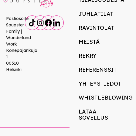
JUHLATILAT
Postiosoite:
Soupster
RAVINTOLAT
Family |
Wonderland
MEISTÄ
Work
Konepajankuja
REKRY
1
00510
REFERENSSIT
Helsinki
YHTEYSTIEDOT
WHISTLEBLOWING
LATAA
SOVELLUS