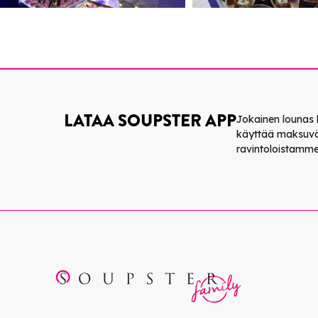
LATAA SOUPSTER APP
Jokainen lounas 
käyttää maksuvä
ravintoloistamme lo