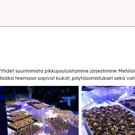
Yhdet suurimmista pikkujouluistamme järjestimme Mehiläis
lisäksi teemaan sopivat kukat, pöytäsomistukset sekä valo