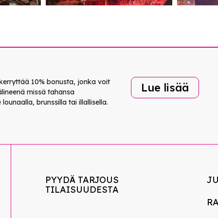
kerryttää 10% bonusta, jonka voit
Lue lisää
lineenä missä tahansa
unaalla, brunssilla tai illallisella.
PYYDÄ TARJOUS
J
TILAISUUDESTA
R