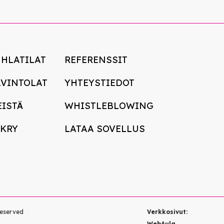
UHLATILAT
REFERENSSIT
AVINTOLAT
YHTEYSTIEDOT
EISTÄ
WHISTLEBLOWING
EKRY
LATAA SOVELLUS
reserved
Verkkosivut:
WebAula