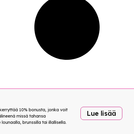
kerryttää 10% bonusta, jonka voit
Lue lisää
lineenä missä tahansa
unaalla, brunssilla tai illallisella.