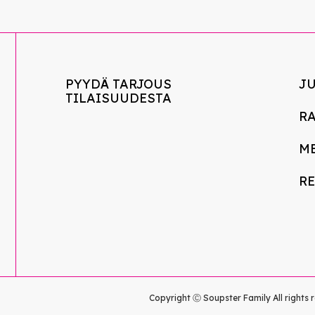
PYYDÄ TARJOUS
J
TILAISUUDESTA
R
M
R
Copyright Ⓒ Soupster Family All rights 