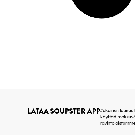
LATAA SOUPSTER APP
Jokainen lounas 
käyttää maksuvä
ravintoloistamme lo