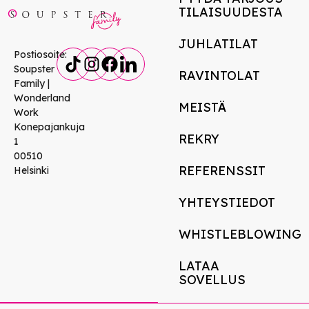
TILAISUUDESTA
JUHLATILAT
Postiosoite:
Soupster
RAVINTOLAT
Family |
Wonderland
MEISTÄ
Work
Konepajankuja
REKRY
1
00510
REFERENSSIT
Helsinki
YHTEYSTIEDOT
WHISTLEBLOWING
LATAA
SOVELLUS